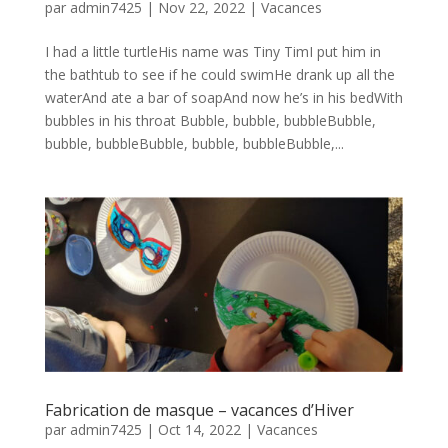
par
admin7425
|
Nov 22, 2022
|
Vacances
I had a little turtleHis name was Tiny TimI put him in
the bathtub to see if he could swimHe drank up all the
waterAnd ate a bar of soapAnd now he’s in his bedWith
bubbles in his throat Bubble, bubble, bubbleBubble,
bubble, bubbleBubble, bubble, bubbleBubble,...
Fabrication de masque – vacances d’Hiver
par
admin7425
|
Oct 14, 2022
|
Vacances